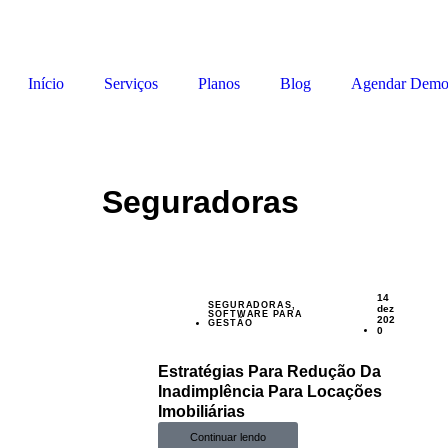
Início
Serviços
Planos
Blog
Agendar Demo
Seguradoras
14
SEGURADORAS
,
dez
SOFTWARE PARA
202
GESTÃO
0
Estratégias Para Redução Da
Inadimplência Para Locações
Imobiliárias
Continuar lendo